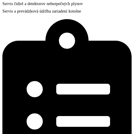
Servis čidiel a detektorov nebezpečných plynov
Servis a prevádzková údržba zariadení kotolne