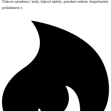
Tlakové zariadenia ( kotly, tlakové nádoby, potrubné vedenie, bezpečnostné
príslušenstvo )